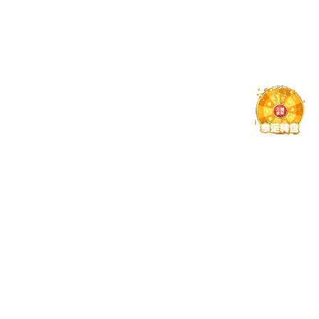
从而降低场上的竞争力。
其次，加速战术需要高度默契与配合。在短时间内改变打
法，对于熟悉旧有体系的球员来说是一项挑战。他们需要不
断磨合，提高彼此之间的信息传递效率，以确保快速反击时
不会出现失误。
最后，加快节奏还可能影响到部分老将或经验丰富球员，他
们习惯于稳健控制比赛。有时，为了追求速度而牺牲稳定
性，会导致团队内部产生矛盾。因此，在推广新战术时，需
要教练组充分考虑各类球员特点，并制定相应策略。
4、实现目标的方法与策略
为了顺利实现加速游戏风格，首先要加强日常训练中的体能
训练，包括耐力、速度和灵活性的专项训练。这些都将为提
高整体竞技状态打下良好的基础，让球员在高速运动中保持